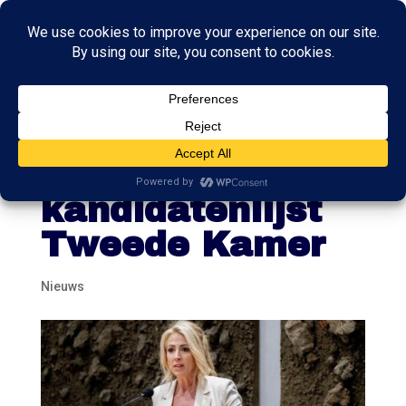
SP kiest voor
ervaring in top
kandidatenlijst
Tweede Kamer
Nieuws