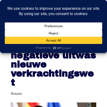
Sánchez zegt
sorry voor
negatieve uitwas
nieuwe
verkrachtingswe
t
Nieuws