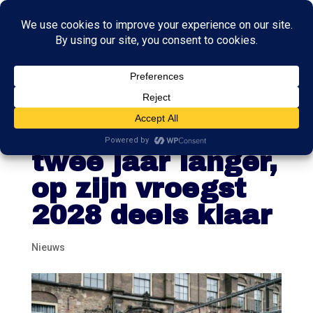
Renovatie
Binnenhof duurt
twee jaar langer,
op zijn vroegst
2028 deels klaar
Nieuws