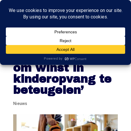
‘Prijsplafond of
minder regels
om winst in
kinderopvang te
beteugelen’
Nieuws