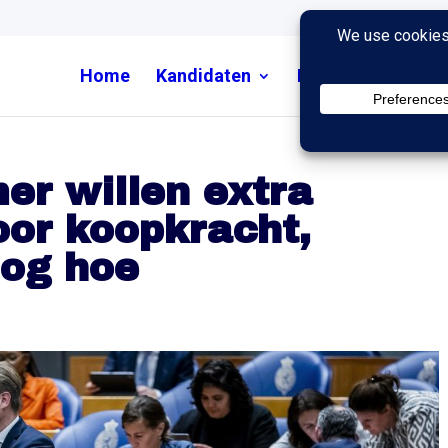
Home
Kandidaten
Nieuws
Uitzend
er willen extra
or koopkracht,
nog hoe