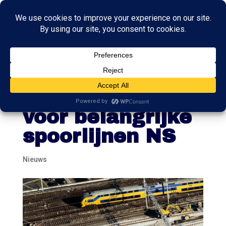
Mogelijk meer
financiële steun
voor belangrijke
spoorlijnen NS
Nieuws