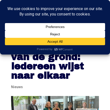
Longcovidkliniek
en komen niet
van de grond:
iedereen wijst
naar elkaar
Nieuws