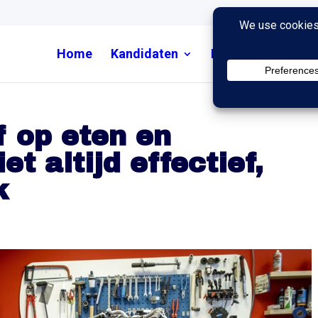
Home
Kandidaten
Nieuws
Uitzend
f op eten en
t altijd effectief,
k