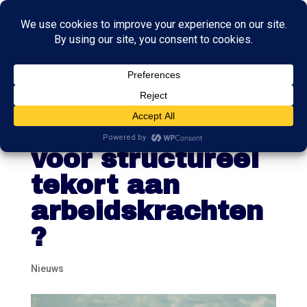
Kennismigranten
als oplossing
voor structureel
tekort aan
arbeidskrachten
?
Nieuws