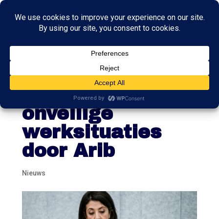
Kamerbestuur
concludeert:
onveilige
werksituaties
door Arib
Nieuws