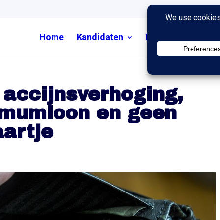
Home
Kandidaten
Nieuws
Uitzend
accijnsverhoging,
imumloon en geen
aartje