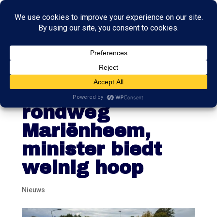
Kamer op de
bres voor
rondweg
Mariënheem,
minister biedt
weinig hoop
Nieuws