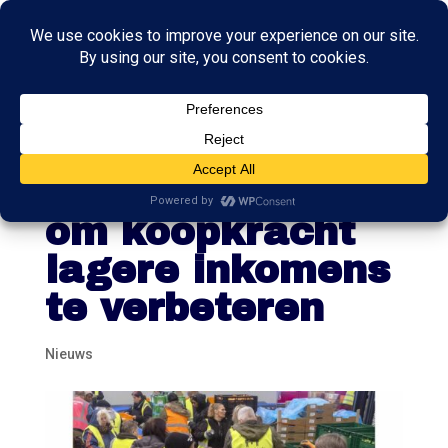
Kabinet trekt 2
miljard euro uit
om koopkracht
lagere inkomens
te verbeteren
Nieuws