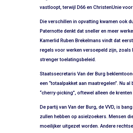
vastloopt, terwijl D66 en ChristenUnie voora
Die verschillen in opvatting kwamen ook dui
Paternotte denkt dat sneller en meer werk
Kamerlid Ruben Brekelmans vindt dat eers
regels voor werken versoepeld zijn, zoal
strenger toelatingsbeleid.
Staatssecretaris Van der Burg beklemtoon
een “totaalpakket aan maatregelen”. Nu al b
“cherry-picking”, oftewel alleen de krenten 
De partij van Van der Burg, de VVD, is ba
zullen hebben op asielzoekers. Mensen di
moeilijker uitgezet worden. Andere rechtse 