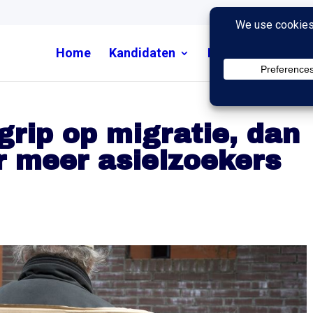
Home
Kandidaten
Nieuws
Uitzend
grip op migratie, dan
r meer asielzoekers