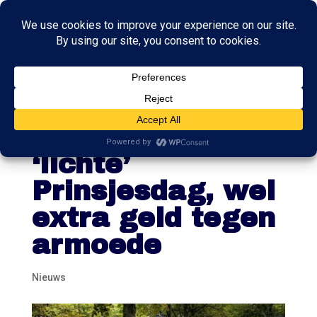
Kabinet
demissionair dus
‘lichte’
Prinsjesdag, wel
extra geld tegen
armoede
Nieuws