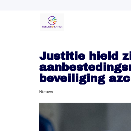
Justitie hield 
aanbestedingsr
beveiliging azc
Nieuws