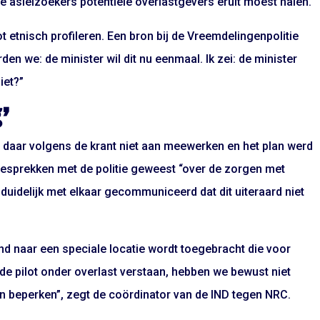
e asielzoekers potentiële overlastgevers eruit moest halen.
t etnisch profileren. Een bron bij de Vreemdelingenpolitie
rden we: de minister wil dit nu eenmaal. Ik zei: de minister
iet?”
’
 daar volgens de krant niet aan meewerken en het plan werd
 gesprekken met de politie geweest “over de zorgen met
s duidelijk met elkaar gecommuniceerd dat dit uiteraard niet
and naar een speciale locatie wordt toegebracht die voor
 de pilot onder overlast verstaan, hebben we bewust niet
en beperken”, zegt de coördinator van de IND tegen NRC.