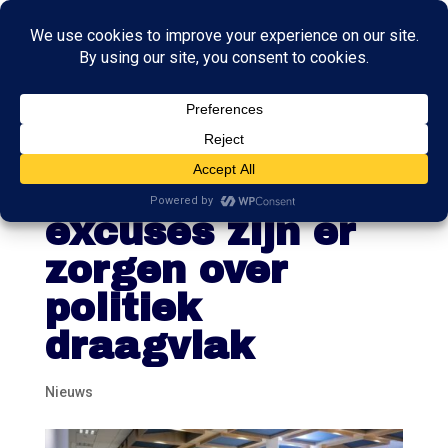
Jaar na
slavernij-
excuses zijn er
zorgen over
politiek
draagvlak
Nieuws