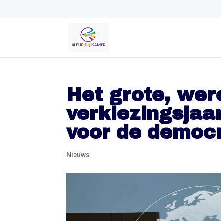
Het grote, wer
verkiezingsjaa
voor de democr
Nieuws