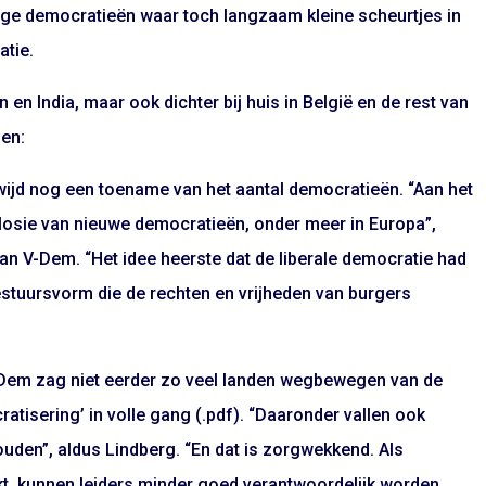
ardige democratieën waar toch langzaam kleine scheurtjes in
atie.
en India, maar ook dichter bij huis in België en de rest van
gen:
wijd nog een toename van het aantal democratieën. “Aan het
losie van nieuwe democratieën, onder meer in Europa”,
an V-Dem. “Het idee heerste dat de liberale democratie had
stuursvorm die de rechten en vrijheden van burgers
 V-Dem zag niet eerder zo veel landen wegbewegen van de
cratisering’ in volle gang (.pdf). “Daaronder vallen ook
uden”, aldus Lindberg. “En dat is zorgwekkend. Als
rkt, kunnen leiders minder goed verantwoordelijk worden