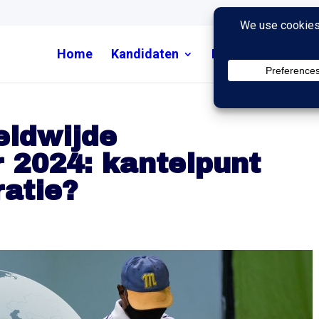
Home
Kandidaten
Nieuws
Uitzend
eldwijde
r 2024: kantelpunt
atie?