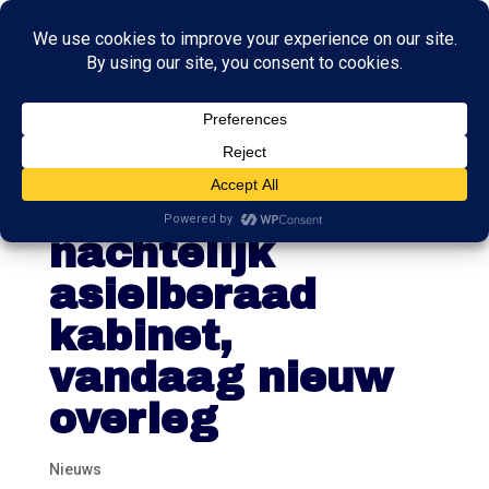
Geen
duidelijkheid na
nachtelijk
asielberaad
kabinet,
vandaag nieuw
overleg
Nieuws