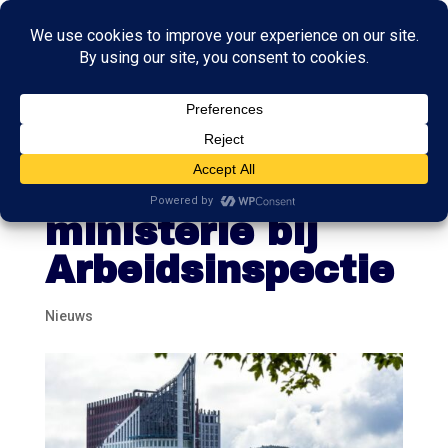
FNV meldt
misstanden
ministerie bij
Arbeidsinspectie
Nieuws