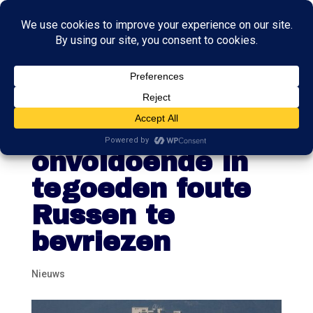
DNB: banken
slagen er
onvoldoende in
tegoeden foute
Russen te
bevriezen
Nieuws