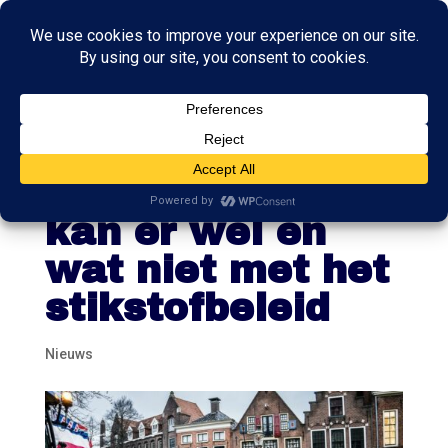
De pauzeknop of
versnellen? Wat
kan er wel en
wat niet met het
stikstofbeleid
Nieuws