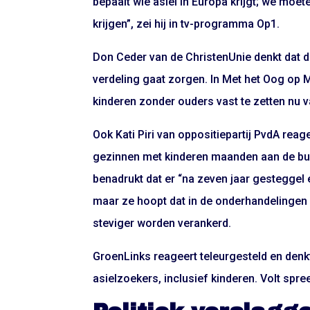
bepaalt wie asiel in Europa krijgt; we moe
krijgen”, zei hij in tv-programma Op1.
Don Ceder van de ChristenUnie denkt dat de
verdeling gaat zorgen. In Met het Oog op 
kinderen zonder ouders vast te zetten nu va
Ook Kati Piri van oppositiepartij PvdA reage
gezinnen met kinderen maanden aan de bui
benadrukt dat er “na zeven jaar gesteggel 
maar ze hoopt dat in de onderhandelingen
steviger worden verankerd.
GroenLinks reageert teleurgesteld en denkt
asielzoekers, inclusief kinderen. Volt spr