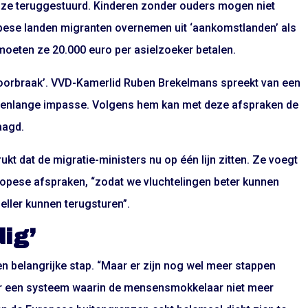
n ze teruggestuurd. Kinderen zonder ouders mogen niet
pese landen migranten overnemen uit ‘aankomstlanden’ als
, moeten ze 20.000 euro per asielzoeker betalen.
‘doorbraak’. VVD-Kamerlid Ruben Brekelmans spreekt van een
arenlange impasse. Volgens hem kan met deze afspraken de
aagd.
kt dat de migratie-ministers nu op één lijn zitten. Ze voegt
uropese afspraken, “zodat we vluchtelingen beter kunnen
ller kunnen terugsturen”.
ig’
een belangrijke stap. “Maar er zijn nog wel meer stappen
aar een systeem waarin de mensensmokkelaar niet meer