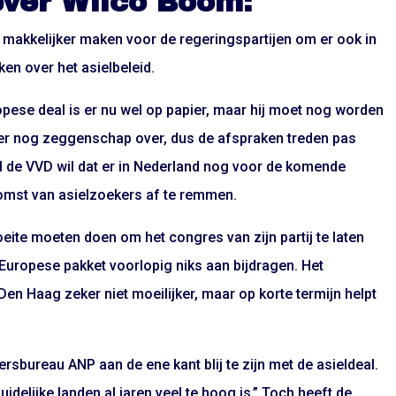
ever Wilco Boom:
t makkelijker maken voor de regeringspartijen om er ook in
en over het asielbeleid.
ropese deal is er nu wel op papier, maar hij moet nog worden
 er nog zeggenschap over, dus de afspraken treden pas
val de VVD wil dat er in Nederland nog voor de komende
omst van asielzoekers af te remmen.
eite moeten doen om het congres van zijn partij te laten
Europese pakket voorlopig niks aan bijdragen. Het
Den Haag zeker niet moeilijker, maar op korte termijn helpt
sbureau ANP aan de ene kant blij te zijn met de asieldeal.
idelijke landen al jaren veel te hoog is.” Toch heeft de