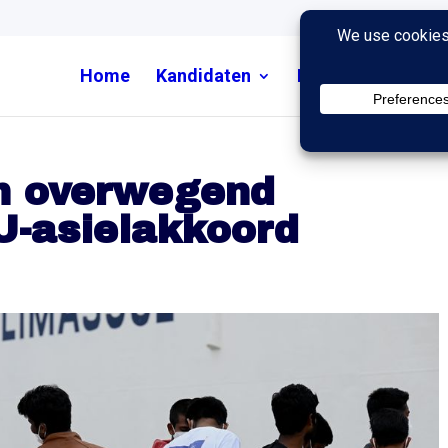
Home
Kandidaten
Nieuws
Uitzend
en overwegend
EU-asielakkoord