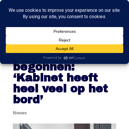
Beraad over
stembusuitslag
begonnen:
‘Kabinet heeft
heel veel op het
bord’
Nieuws